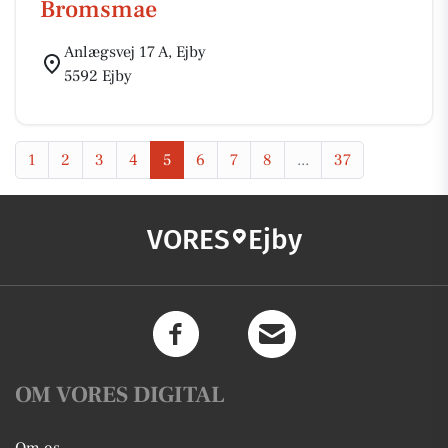
Bromsmae
Anlægsvej 17 A, Ejby
5592 Ejby
1
2
3
4
5
6
7
8
...
37
VORES
Ejby
OM VORES DIGITAL