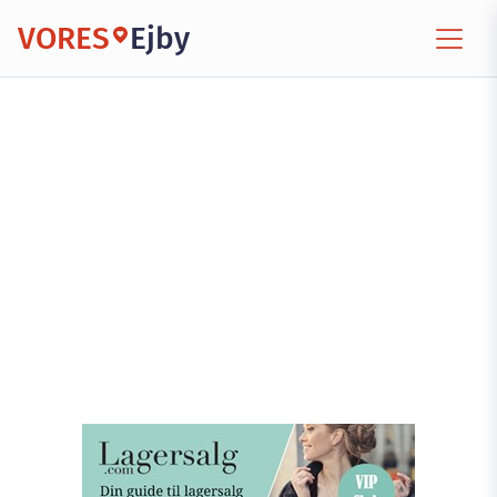
VORES
Ejby