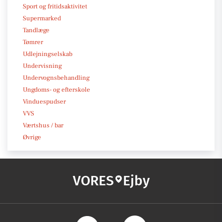
Sport og fritidsaktivitet
Supermarked
Tandlæge
Tømrer
Udlejningselskab
Undervisning
Undervognsbehandling
Ungdoms- og efterskole
Vinduespudser
VVS
Værtshus / bar
Øvrige
VORES
Ejby