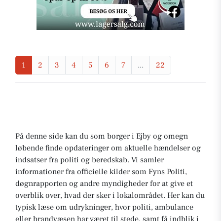
1
2
3
4
5
6
7
...
22
På denne side kan du som borger i Ejby og omegn
løbende finde opdateringer om aktuelle hændelser og
indsatser fra politi og beredskab. Vi samler
informationer fra officielle kilder som Fyns Politi,
døgnrapporten og andre myndigheder for at give et
overblik over, hvad der sker i lokalområdet. Her kan du
typisk læse om udrykninger, hvor politi, ambulance
eller brandvæsen har været til stede, samt få indblik i