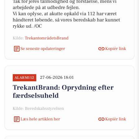
Tak for jeres tålmodighed og forståelse, mens vi
arbejdede på at udbedre fejlen.
Vi kan oplyse, at akutte opkald via 112 har været
håndteret løbende, så vores beredskab har kunnet
rykke ud. /OC
Kilde:
TrekantområdetsBrand
Se seneste opdateringer
Kopiér link
27-06-2026 18:01
ALARM112
TrekantBrand: Oprydning efter
færdselsuheld
Kilde: Beredskabsstyrelsen
Læs hele artiklen her
Kopiér link