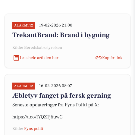
19-02-2026 21:00
ALARM112
TrekantBrand: Brand i bygning
Kilde: Beredskabsstyrelsen
Læs hele artiklen her
Kopiér link
16-02-2026 08:07
ALARM112
Æbletyv fanget på fersk gerning
Seneste opdateringer fra Fyns Politi på X:
https://t.co/fYQZTj6uwG
Kilde:
Fyns politi