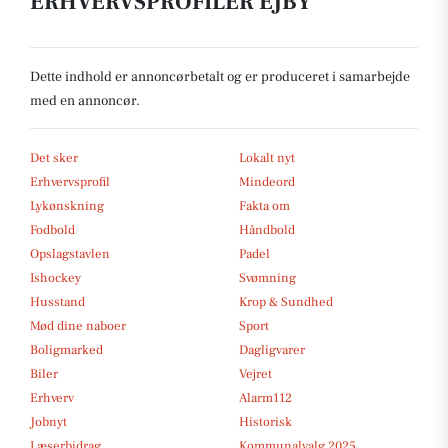
ERHVERVSPROFILER EJBY
Dette indhold er annoncørbetalt og er produceret i samarbejde
med en annoncør.
Det sker
Lokalt nyt
Erhvervsprofil
Mindeord
Lykønskning
Fakta om
Fodbold
Håndbold
Opslagstavlen
Padel
Ishockey
Svømning
Husstand
Krop & Sundhed
Mød dine naboer
Sport
Boligmarked
Dagligvarer
Biler
Vejret
Erhverv
Alarm112
Jobnyt
Historisk
Læserbidrag
Kommunalvalg 2025