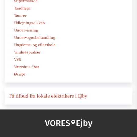
Supermarked
Tandlæge
Tømrer
Udlejningselskab
Undervisning
Undervognsbehandling
Ungdoms- og efterskole
Vinduespudser
VVS
Værtshus / bar
Øvrige
Få tilbud fra lokale elektrikere i Ejby
VORES
Ejby