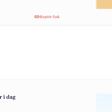
Kopiér link
r i dag