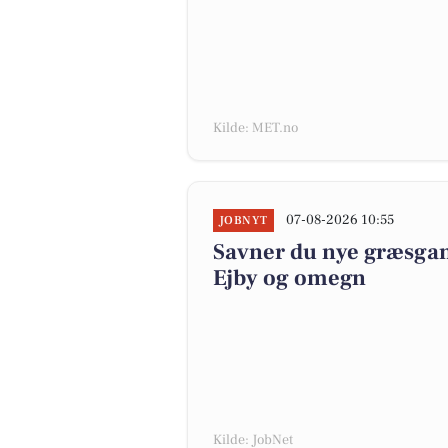
Kilde: MET.no
07-08-2026 10:55
JOBNYT
Savner du nye græsgange
Ejby og omegn
Kilde: JobNet