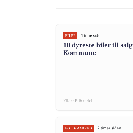
1 time siden
BILER
10 dyreste biler til sa
Kommune
Kilde: Bilhandel
2 timer siden
BOLIGMARKED