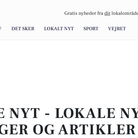
Gratis nyheder fra
dit
lokalområde
V
DET SKER
LOKALT NYT
SPORT
VEJRET
E NYT - LOKALE N
GER OG ARTIKLER 