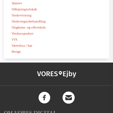
Tømrer
Udlejningselskab
Undervisning
Undervognsbehandling
Ungdoms- og efterskole
Vinduespudser
VVS
Værtshus / bar
Øvrige
VORES
Ejby
OM VORES DIGITAL