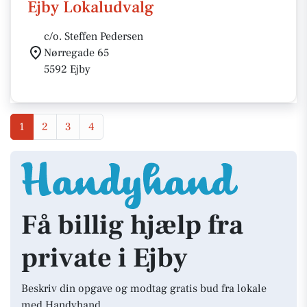
Ejby Lokaludvalg
c/o. Steffen Pedersen
Nørregade 65
5592 Ejby
1
2
3
4
Få billig hjælp fra
private i Ejby
Beskriv din opgave og modtag gratis bud fra lokale
med Handyhand.