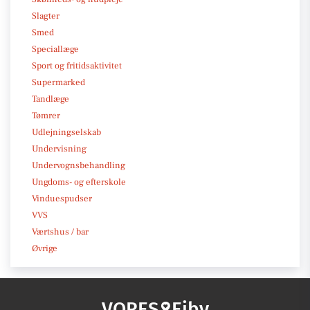
Slagter
Smed
Speciallæge
Sport og fritidsaktivitet
Supermarked
Tandlæge
Tømrer
Udlejningselskab
Undervisning
Undervognsbehandling
Ungdoms- og efterskole
Vinduespudser
VVS
Værtshus / bar
Øvrige
VORES
Ejby