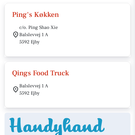
Ping's Køkken
c/o. Ping Shao Xie
Balslevvej 1 A
5592 Ejby
Qings Food Truck
Balslevvej 1 A
5592 Ejby