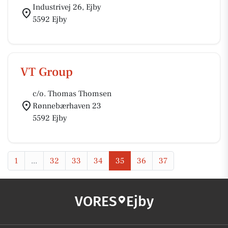
Industrivej 26, Ejby
5592 Ejby
VT Group
c/o. Thomas Thomsen
Rønnebærhaven 23
5592 Ejby
1
...
32
33
34
35
36
37
VORES
Ejby