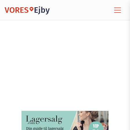
VORES
Ejby