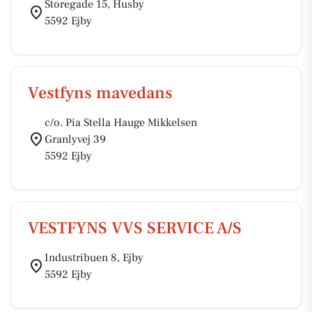
Storegade 15, Husby
5592 Ejby
Vestfyns mavedans
c/o. Pia Stella Hauge Mikkelsen
Granlyvej 39
5592 Ejby
VESTFYNS VVS SERVICE A/S
Industribuen 8, Ejby
5592 Ejby