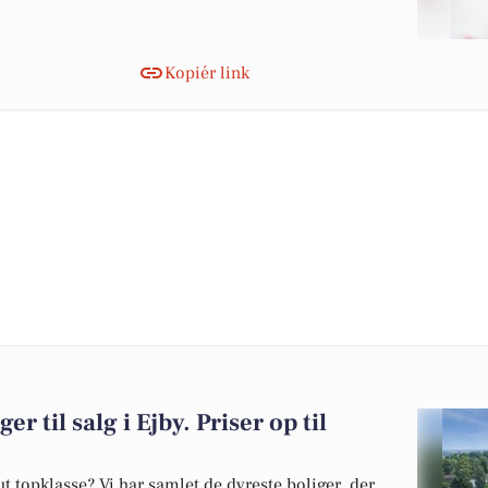
Kopiér link
r til salg i Ejby. Priser op til
 topklasse? Vi har samlet de dyreste boliger, der