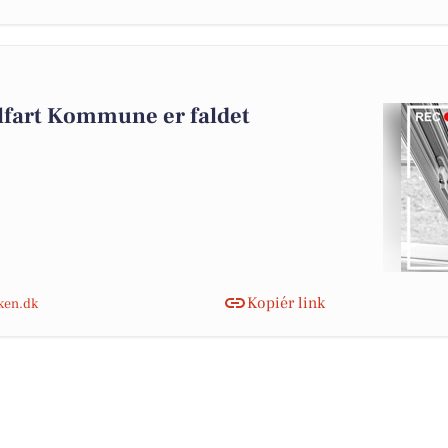
lfart Kommune er faldet
Kopiér link
nken.dk