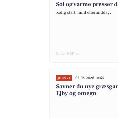
Sol og varme presser 
Kølig start, mild eftermiddag.
Kilde: MET.no
07-08-2026 10:55
JOBNYT
Savner du nye græsgange
Ejby og omegn