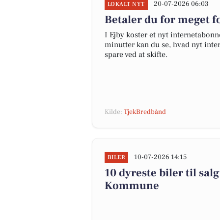
20-07-2026 06:03
LOKALT NYT
Betaler du for meget fo
I Ejby koster et nyt internetabo
minutter kan du se, hvad nyt inter
spare ved at skifte.
Kilde:
TjekBredbånd
10-07-2026 14:15
BILER
10 dyreste biler til sa
Kommune