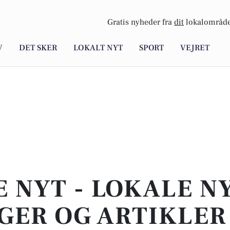
Gratis nyheder fra
dit
lokalområde
V
DET SKER
LOKALT NYT
SPORT
VEJRET
E NYT - LOKALE N
GER OG ARTIKLER 