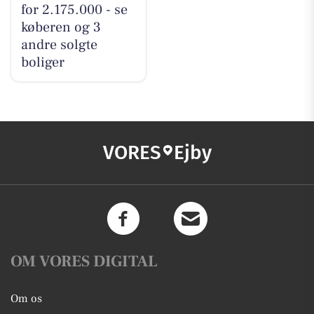
for 2.175.000 - se
køberen og 3
andre solgte
boliger
VORES
Ejby
OM VORES DIGITAL
Om os