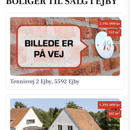
BOLIGER TIL SALG I EJBY
2.195.000 kr
2
152 m
Tennisvej 2 Ejby, 5592 Ejby
1.395.000 kr
2
163 m