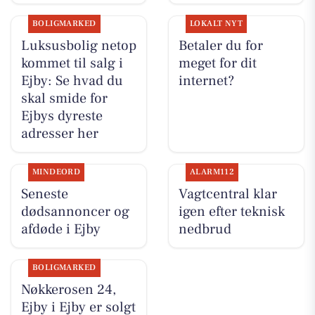
BOLIGMARKED
LOKALT NYT
Luksusbolig netop
Betaler du for
kommet til salg i
meget for dit
Ejby: Se hvad du
internet?
skal smide for
Ejbys dyreste
adresser her
MINDEORD
ALARM112
Seneste
Vagtcentral klar
dødsannoncer og
igen efter teknisk
afdøde i Ejby
nedbrud
BOLIGMARKED
Nøkkerosen 24,
Ejby i Ejby er solgt