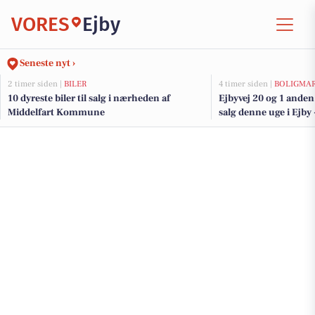
VORES
Ejby
Seneste nyt ›
2 timer siden |
BILER
4 timer siden |
BOLIGMA
10 dyreste biler til salg i nærheden af
Ejbyvej 20 og 1 anden
Middelfart Kommune
salg denne uge i Ejby 