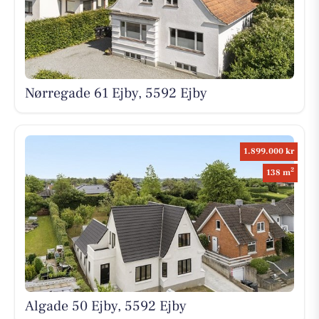
Nørregade 61 Ejby, 5592 Ejby
1.899.000 kr
2
138 m
Algade 50 Ejby, 5592 Ejby