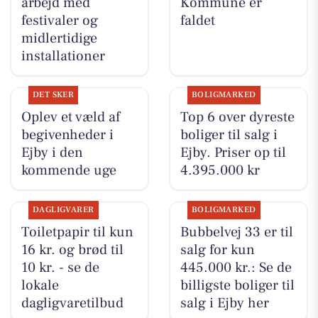
arbejd med
Kommune er
festivaler og
faldet
midlertidige
installationer
DET SKER
BOLIGMARKED
Oplev et væld af
Top 6 over dyreste
begivenheder i
boliger til salg i
Ejby i den
Ejby. Priser op til
kommende uge
4.395.000 kr
DAGLIGVARER
BOLIGMARKED
Toiletpapir til kun
Bubbelvej 33 er til
16 kr. og brød til
salg for kun
10 kr. - se de
445.000 kr.: Se de
lokale
billigste boliger til
dagligvaretilbud
salg i Ejby her