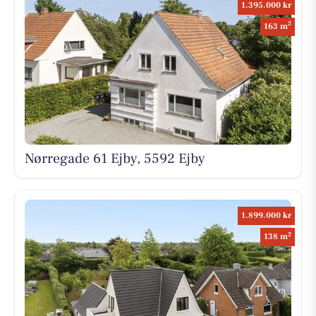
1.395.000 kr
2
163 m
Nørregade 61 Ejby, 5592 Ejby
1.899.000 kr
2
138 m