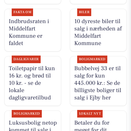
FAKTA OM
BILER
Indbrudsraten i
10 dyreste biler til
Middelfart
salg i nærheden af
Kommune er
Middelfart
faldet
Kommune
DAGLIGVARER
BOLIGMARKED
Toiletpapir til kun
Bubbelvej 33 er til
16 kr. og brød til
salg for kun
10 kr. - se de
445.000 kr.: Se de
lokale
billigste boliger til
dagligvaretilbud
salg i Ejby her
BOLIGMARKED
LOKALT NYT
Luksusbolig netop
Betaler du for
kommet til salg i
meget for dit