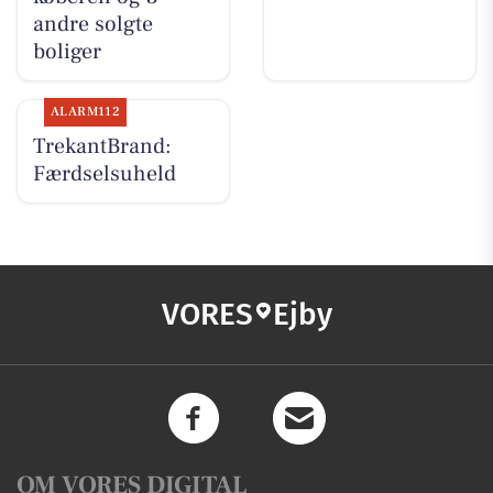
andre solgte
boliger
ALARM112
TrekantBrand:
Færdselsuheld
VORES
Ejby
OM VORES DIGITAL