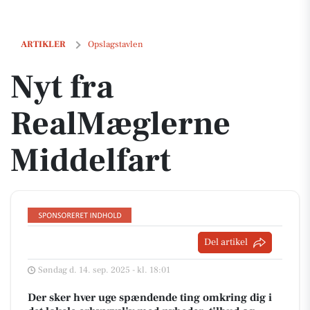
Nyt fra RealMæglerne Middelfart
ARTIKLER
Opslagstavlen
Nyt fra
RealMæglerne
Middelfart
Del artikel
Søndag d. 14. sep. 2025 - kl. 18:01
Der sker hver uge spændende ting omkring dig i