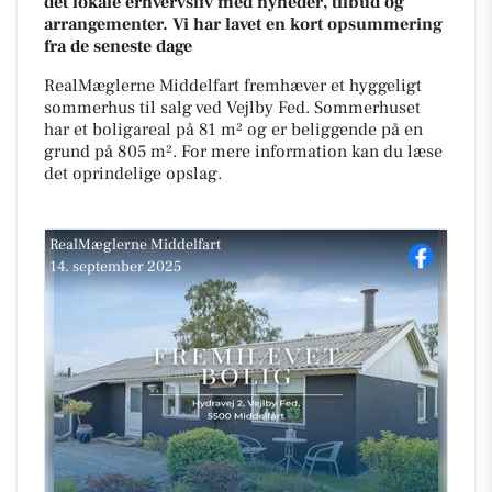
det lokale erhvervsliv med nyheder, tilbud og
arrangementer. Vi har lavet en kort opsummering
fra de seneste dage
RealMæglerne Middelfart fremhæver et hyggeligt
sommerhus til salg ved Vejlby Fed. Sommerhuset
har et boligareal på 81 m² og er beliggende på en
grund på 805 m². For mere information kan du læse
det oprindelige opslag.
RealMæglerne Middelfart
14. september 2025