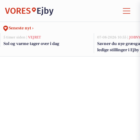
VORES
Ejby
Seneste nyt ›
5 timer siden |
VEJRET
07-08-2026 10:55 |
JOBN
Sol og varme tager over i dag
Savner du nye græsga
ledige stillinger i Ej