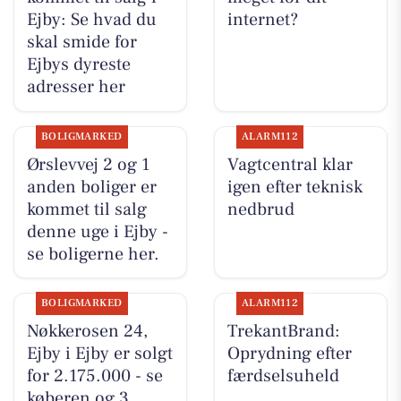
Ejby: Se hvad du
internet?
skal smide for
Ejbys dyreste
adresser her
BOLIGMARKED
ALARM112
Ørslevvej 2 og 1
Vagtcentral klar
anden boliger er
igen efter teknisk
kommet til salg
nedbrud
denne uge i Ejby -
se boligerne her.
BOLIGMARKED
ALARM112
Nøkkerosen 24,
TrekantBrand:
Ejby i Ejby er solgt
Oprydning efter
for 2.175.000 - se
færdselsuheld
køberen og 3