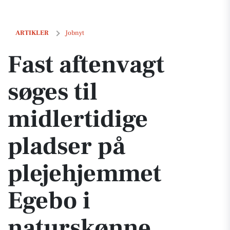
Fast aftenvagt søges til midlertidige pladser på plejehjemmet Egebo
ARTIKLER
Jobnyt
Fast aftenvagt
søges til
midlertidige
pladser på
plejehjemmet
Egebo i
naturskønne