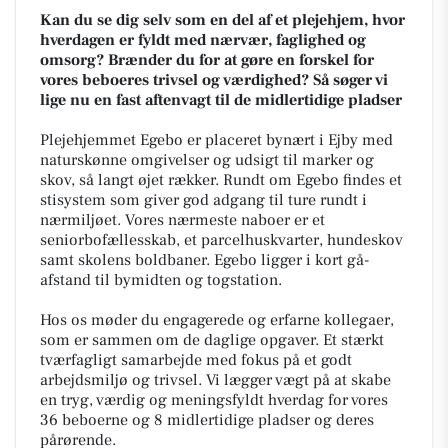
Kan du se dig selv som en del af et plejehjem, hvor
hverdagen er fyldt med nærvær, faglighed og
omsorg? Brænder du for at gøre en forskel for
vores beboeres trivsel og værdighed? Så søger vi
lige nu en fast aftenvagt til de midlertidige pladser
Plejehjemmet Egebo er placeret bynært i Ejby med
naturskønne omgivelser og udsigt til marker og
skov, så langt øjet rækker. Rundt om Egebo findes et
stisystem som giver god adgang til ture rundt i
nærmiljøet. Vores nærmeste naboer er et
seniorbofællesskab, et parcelhuskvarter, hundeskov
samt skolens boldbaner. Egebo ligger i kort gå-
afstand til bymidten og togstation.
Hos os møder du engagerede og erfarne kollegaer,
som er sammen om de daglige opgaver. Et stærkt
tværfagligt samarbejde med fokus på et godt
arbejdsmiljø og trivsel. Vi lægger vægt på at skabe
en tryg, værdig og meningsfyldt hverdag for vores
36 beboerne og 8 midlertidige pladser og deres
pårørende.