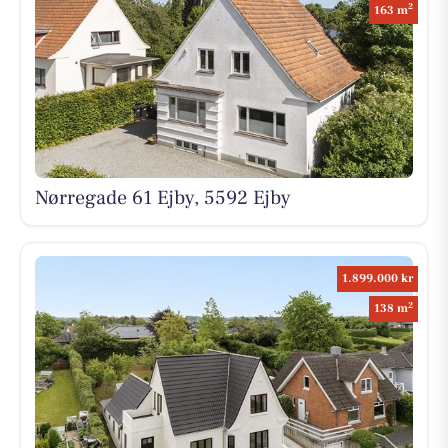
2
163 m
Nørregade 61 Ejby, 5592 Ejby
1.899.000 kr
2
138 m