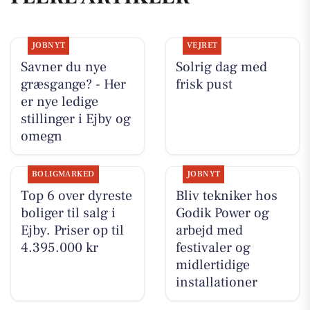
JOBNYT
VEJRET
Savner du nye
Solrig dag med
græsgange? - Her
frisk pust
er nye ledige
stillinger i Ejby og
omegn
BOLIGMARKED
JOBNYT
Top 6 over dyreste
Bliv tekniker hos
boliger til salg i
Godik Power og
Ejby. Priser op til
arbejd med
4.395.000 kr
festivaler og
midlertidige
installationer