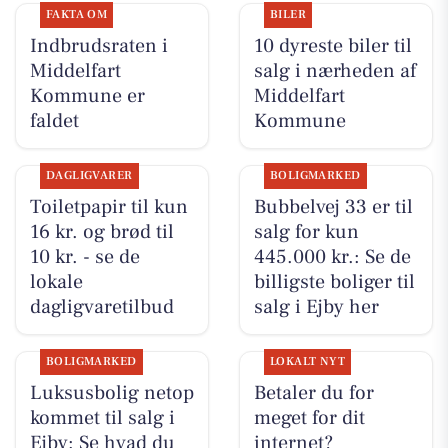
FAKTA OM
BILER
Indbrudsraten i
10 dyreste biler til
Middelfart
salg i nærheden af
Kommune er
Middelfart
faldet
Kommune
DAGLIGVARER
BOLIGMARKED
Toiletpapir til kun
Bubbelvej 33 er til
16 kr. og brød til
salg for kun
10 kr. - se de
445.000 kr.: Se de
lokale
billigste boliger til
dagligvaretilbud
salg i Ejby her
BOLIGMARKED
LOKALT NYT
Luksusbolig netop
Betaler du for
kommet til salg i
meget for dit
Ejby: Se hvad du
internet?