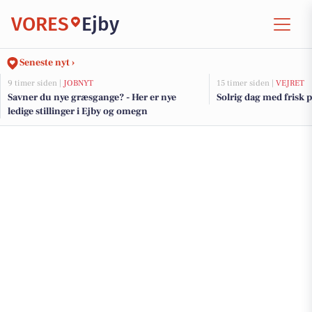
VORES
Ejby
Seneste nyt ›
9 timer siden |
JOBNYT
15 timer siden |
VEJRET
Savner du nye græsgange? - Her er nye
Solrig dag med frisk 
ledige stillinger i Ejby og omegn