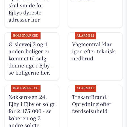
skal smide for
Ejbys dyreste
adresser her
BOLIGMARKED
ALARM112
Ørslevvej 2 og 1
Vagtcentral klar
anden boliger er
igen efter teknisk
kommet til salg
nedbrud
denne uge i Ejby -
se boligerne her.
BOLIGMARKED
ALARM112
Nøkkerosen 24,
TrekantBrand:
Ejby i Ejby er solgt
Oprydning efter
for 2.175.000 - se
færdselsuheld
køberen og 3
andre solgte