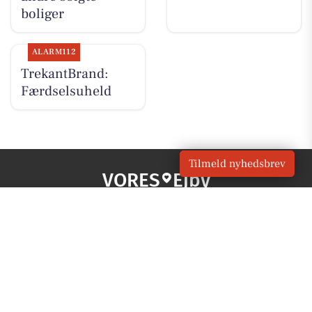
boliger
ALARM112
TrekantBrand:
Færdselsuheld
Tilmeld nyhedsbrev
VORES
Ejby
OM VORES DIGITAL