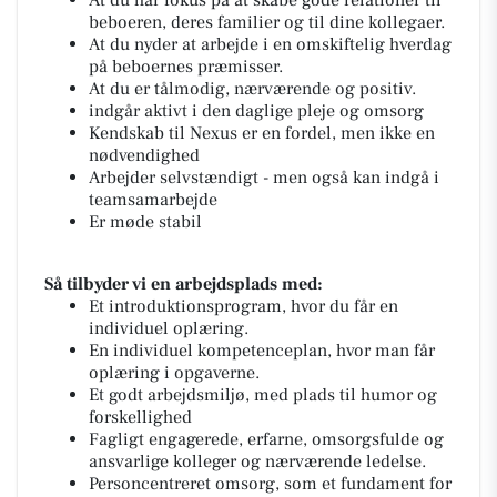
At du har fokus på at skabe gode relationer til
beboeren, deres familier og til dine kollegaer.
At du nyder at arbejde i en omskiftelig hverdag
på beboernes præmisser.
At du er tålmodig, nærværende og positiv.
indgår aktivt i den daglige pleje og omsorg
Kendskab til Nexus er en fordel, men ikke en
nødvendighed
Arbejder selvstændigt - men også kan indgå i
teamsamarbejde
Er møde stabil
Så tilbyder vi en arbejdsplads med:
Et introduktionsprogram, hvor du får en
individuel oplæring.
En individuel kompetenceplan, hvor man får
oplæring i opgaverne.
Et godt arbejdsmiljø, med plads til humor og
forskellighed
Fagligt engagerede, erfarne, omsorgsfulde og
ansvarlige kolleger og nærværende ledelse.
Personcentreret omsorg, som et fundament for