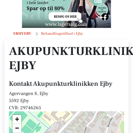
Akupunkturklinikken Ejby
ERHVERV
Behandlingstilbud i Ejby
AKUPUNKTURKLINI
EJBY
Kontakt Akupunkturklinikken Ejby
Agervangen 8, Ejby
5592 Ejby
CVR: 29746265
+
−