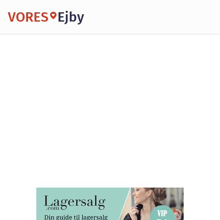
VORES
Ejby