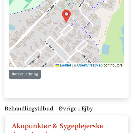
Leaflet
|
©
OpenStreetMap
contributors
Rutevejledning
Behandlingstilbud - Øvrige i Ejby
Akupunktør & Sygeplejerske