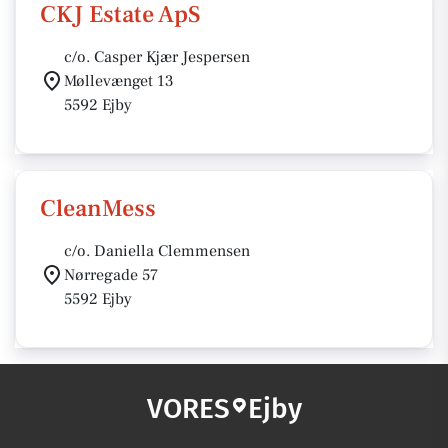
CKJ Estate ApS
c/o. Casper Kjær Jespersen
Møllevænget 13
5592 Ejby
CleanMess
c/o. Daniella Clemmensen
Nørregade 57
5592 Ejby
VORES
Ejby