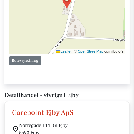
Leaflet
|
©
OpenStreetMap
contributors
Rutevejledning
Detailhandel - Øvrige i Ejby
Carepoint Ejby ApS
Nørregade 144, Gl Ejby
5592 Ejby