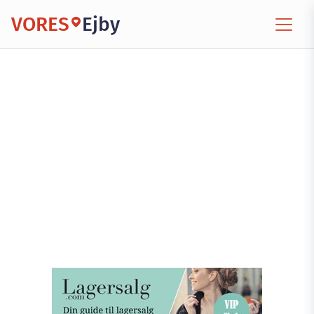
VORES
Ejby