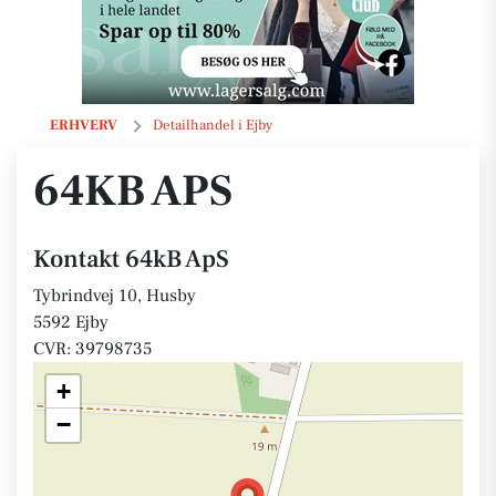
64kB ApS
ERHVERV
Detailhandel i Ejby
64KB APS
Kontakt 64kB ApS
Tybrindvej 10, Husby
5592 Ejby
CVR: 39798735
+
−